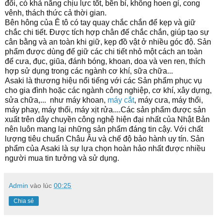
đối,
có khả năng chịu lực tốt, bền bỉ, không hoen gỉ, cong
vênh,
thách thức cả thời gian.
Bên hông của Ê tô có tay quay chắc chắn để kẹp và giữ
chắc chi tiết.
Được tích hợp chân đế chắc chắn, giúp tạo sự
cân bằng và an toàn khi giữ, kẹp đồ vật ở nhiều góc độ. Sản
phẩm được dùng để giữ các chi tiết nhỏ một cách an toàn
để cưa, đục, giũa, đánh bóng, khoan, doa và ven ren, thích
hợp sử dụng trong các ngành cơ khí, sữa chữa...
Asaki
là thương hiệu nổi tiếng với các Sản phẩm phục vụ
cho gia đình hoặc các ngành công nghiệp, cơ khí, xây dựng,
sửa chữa,... như máy khoan,
máy cắt
, máy cưa, máy thổi,
máy phay, máy thổi, máy xịt rửa....Các sản phẩm được sản
xuất trên dây chuyền công nghệ hiện đại nhất của Nhật Bản
nên luôn mang lại những sản phẩm đáng tin cậy. Với chất
lượng tiêu chuẩn Châu Âu và chế độ bảo hành uy tín. Sản
phẩm của
Asaki
là sự lựa chọn hoàn hảo nhất được nhiều
người mua tin tưởng và sử dụng.
Admin
vào lúc
00:25
Chia sẻ