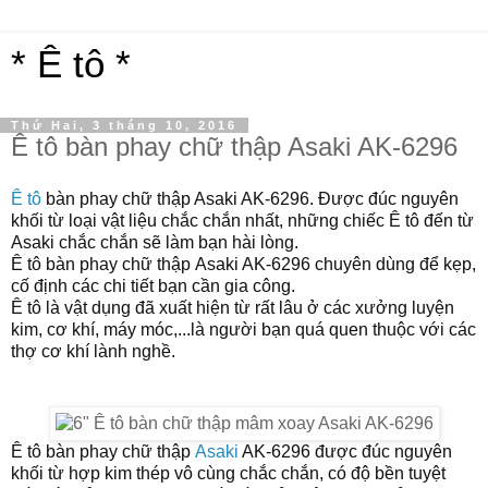
* Ê tô *
Thứ Hai, 3 tháng 10, 2016
Ê tô bàn phay chữ thập Asaki AK-6296
Ê tô
bàn phay chữ thập Asaki AK-6296
. Được đúc nguyên
khối từ loại vật liệu chắc chắn nhất, những chiếc Ê tô đến từ
Asaki chắc chắn sẽ làm bạn hài lòng.
Ê tô bàn phay
chữ thập
Asaki AK-
6296
chuyên dùng để kẹp,
cố định các chi tiết bạn cần gia công.
Ê tô là vật dụng đã xuất hiện từ rất lâu ở các xưởng luyện
kim, cơ khí, máy móc,...là người bạn quá quen thuộc với các
thợ cơ khí lành nghề.
Ê tô bàn phay
chữ thập
Asaki
AK-
6296
được đúc nguyên
khối từ hợp kim thép vô cùng chắc chắn, có độ bền tuyệt