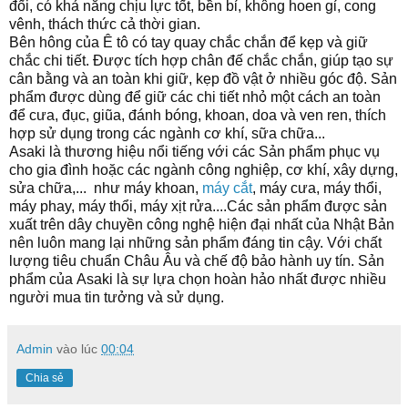
đối,
có khả năng chịu lực tốt, bền bỉ, không hoen gỉ, cong
vênh,
thách thức cả thời gian.
Bên hông của Ê tô có tay quay chắc chắn để kẹp và giữ
chắc chi tiết.
Được tích hợp chân đế chắc chắn, giúp tạo sự
cân bằng và an toàn khi giữ, kẹp đồ vật ở nhiều góc độ. Sản
phẩm được dùng để giữ các chi tiết nhỏ một cách an toàn
để cưa, đục, giũa, đánh bóng, khoan, doa và ven ren, thích
hợp sử dụng trong các ngành cơ khí, sữa chữa...
Asaki
là thương hiệu nổi tiếng với các Sản phẩm phục vụ
cho gia đình hoặc các ngành công nghiệp, cơ khí, xây dựng,
sửa chữa,... như máy khoan,
máy cắt
, máy cưa, máy thổi,
máy phay, máy thổi, máy xịt rửa....Các sản phẩm được sản
xuất trên dây chuyền công nghệ hiện đại nhất của Nhật Bản
nên luôn mang lại những sản phẩm đáng tin cậy. Với chất
lượng tiêu chuẩn Châu Âu và chế độ bảo hành uy tín. Sản
phẩm của
Asaki
là sự lựa chọn hoàn hảo nhất được nhiều
người mua tin tưởng và sử dụng.
Admin
vào lúc
00:04
Chia sẻ