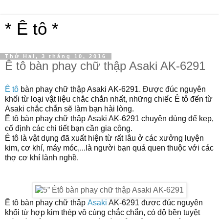
* Ê tô *
Thứ Hai, 3 tháng 10, 2016
Ê tô bàn phay chữ thập Asaki AK-6291
Ê tô
bàn phay chữ thập Asaki AK-6291
. Được đúc nguyên
khối từ loại vật liệu chắc chắn nhất, những chiếc Ê tô đến từ
Asaki chắc chắn sẽ làm bạn hài lòng.
Ê tô bàn phay
chữ thập
Asaki AK-
6291
chuyên dùng để kẹp,
cố định các chi tiết bạn cần gia công.
Ê tô là vật dụng đã xuất hiện từ rất lâu ở các xưởng luyện
kim, cơ khí, máy móc,...là người bạn quá quen thuộc với các
thợ cơ khí lành nghề.
Ê tô bàn phay
chữ thập
Asaki
AK-
6291
được đúc nguyên
khối từ hợp kim thép vô cùng chắc chắn, có độ bền tuyệt